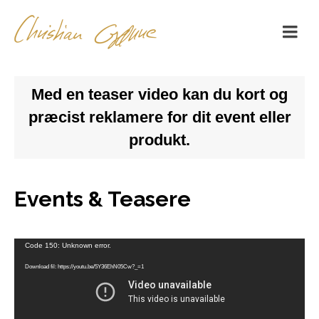
Med en teaser video kan du kort og
præcist reklamere for dit event eller
produkt.
Events & Teasere
Videoafspiller
Code 150: Unknown error.
Download fil: https://youtu.be/5Y36EhN05Cw?_=1