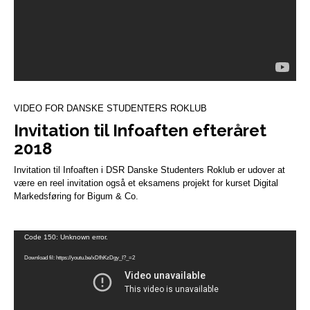
VIDEO FOR DANSKE STUDENTERS ROKLUB
Invitation til Infoaften efteråret
2018
Invitation til Infoaften i DSR Danske Studenters Roklub er udover at
være en reel invitation også et eksamens projekt for kurset Digital
Markedsføring for Bigum & Co.
Videoafspiller
Code 150: Unknown error.
Download fil: https://youtu.be/xDfhKzDgy_I?_=2