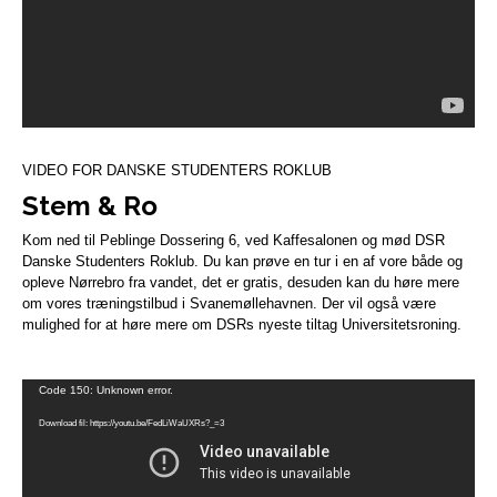
VIDEO FOR DANSKE STUDENTERS ROKLUB
Stem & Ro
Kom ned til Peblinge Dossering 6, ved Kaffesalonen og mød DSR
Danske Studenters Roklub. Du kan prøve en tur i en af vore både og
opleve Nørrebro fra vandet, det er gratis, desuden kan du høre mere
om vores træningstilbud i Svanemøllehavnen. Der vil også være
mulighed for at høre mere om DSRs nyeste tiltag Universitetsroning.
Videoafspiller
Code 150: Unknown error.
Download fil: https://youtu.be/FedLiWaUXRs?_=3